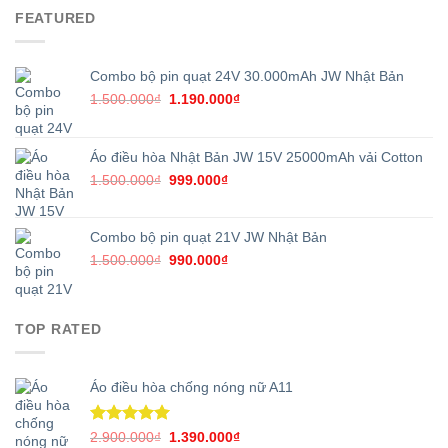
950.000₫.
là:
FEATURED
750.000₫.
Combo bộ pin quạt 24V 30.000mAh JW Nhật Bản
Giá
Giá
1.500.000
₫
1.190.000
₫
gốc
hiện
là:
tại
1.500.000₫.
là:
Áo điều hòa Nhật Bản JW 15V 25000mAh vải Cotton
1.190.000₫.
Giá
Giá
1.500.000
₫
999.000
₫
gốc
hiện
là:
tại
1.500.000₫.
là:
Combo bộ pin quạt 21V JW Nhật Bản
999.000₫.
Giá
Giá
1.500.000
₫
990.000
₫
gốc
hiện
là:
tại
1.500.000₫.
là:
TOP RATED
990.000₫.
Áo điều hòa chống nóng nữ A11
Được xếp
Giá
Giá
2.900.000
₫
1.390.000
₫