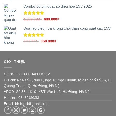
hạng
5.00
gốc
hiện
5 sao
Combo bộ pin quạt áo điều hòa 15V 2025
là:
tại
2.900.000₫.
là:
1.390.000₫.
Được xếp
Giá
Giá
1.200.000
₫
680.000
₫
hạng
5.00
gốc
hiện
5 sao
Quạt áo điều hòa không chổi than công suất cao 15V
là:
tại
1.200.000₫.
là:
680.000₫.
Được xếp
Giá
Giá
550.000
₫
350.000
₫
hạng
5.00
gốc
hiện
5 sao
là:
tại
550.000₫.
là:
350.000₫.
GIỚI THIỆU
CÔNG TY CỔ PHẦN LICOM
Địa chỉ: Nhà số 1, dãy L, ngõ 18 Ngô Quyền, tổ dân phố số 16, P.
Quang Trung, Q. Hà Đông, Hà Nội
VPGD: Số 38, LK10, KĐT Văn Khê, Hà Đông, Hà Nội
Hottline: 0846269333
Email: hh.hg.cl@gmail.com