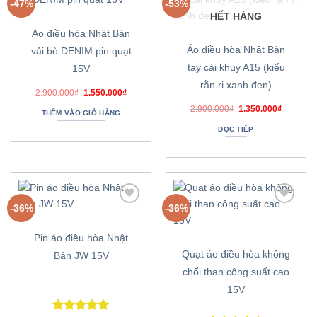
-47%
-53%
Thêm
Thêm
HẾT HÀNG
vào
vào
danh
danh
Áo điều hòa Nhật Bản
sách
sách
ưa
ưa
Áo điều hòa Nhật Bản
vải bò DENIM pin quạt
thích
thích
tay cài khuy A15 (kiểu
15V
rằn ri xanh đen)
Giá
Giá
2.900.000
₫
1.550.000
₫
gốc
hiện
Giá
Giá
là:
tại
2.900.000
₫
1.350.000
₫
THÊM VÀO GIỎ HÀNG
gốc
hiện
2.900.000₫.
là:
là:
tại
1.550.000₫.
ĐỌC TIẾP
2.900.000₫.
là:
1.350.00
-36%
-36%
Thêm
Thêm
vào
vào
danh
danh
Pin áo điều hòa Nhật
sách
sách
ưa
ưa
Quạt áo điều hòa không
Bản JW 15V
thích
thích
chổi than công suất cao
15V