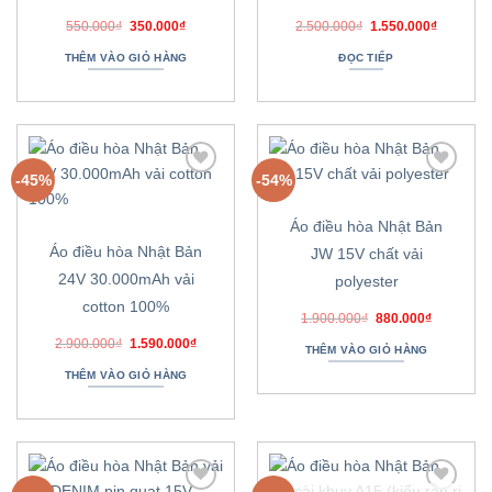
Giá
Giá
Giá
Giá
550.000
₫
350.000
₫
2.500.000
₫
1.550.000
₫
gốc
hiện
gốc
hiện
là:
tại
là:
tại
THÊM VÀO GIỎ HÀNG
ĐỌC TIẾP
550.000₫.
là:
2.500.000₫.
là:
350.000₫.
1.550.00
-45%
-54%
Thêm
Thêm
vào
vào
danh
danh
Áo điều hòa Nhật Bản
sách
sách
ưa
ưa
Áo điều hòa Nhật Bản
JW 15V chất vải
thích
thích
24V 30.000mAh vải
polyester
cotton 100%
Giá
Giá
1.900.000
₫
880.000
₫
gốc
hiện
Giá
Giá
2.900.000
₫
1.590.000
₫
là:
tại
THÊM VÀO GIỎ HÀNG
gốc
hiện
1.900.000₫.
là:
là:
tại
880.000₫.
THÊM VÀO GIỎ HÀNG
2.900.000₫.
là:
1.590.000₫.