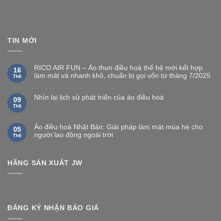
TIN MỚI
RICO AIR FUN – Áo thun điều hoà thế hệ mới kết hợp
16
làm mát và nhanh khô, chuẩn bị gọi vốn từ tháng 7/2025
Th6
Nhìn lại lịch sử phát triển của áo điều hoà
09
Th6
Áo điều hoà Nhật Bản: Giải pháp làm mát mùa hè cho
05
người lao động ngoài trời
Th6
HÃNG SẢN XUẤT JW
ĐĂNG KÝ NHẬN BÁO GIÁ