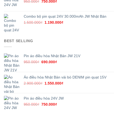
Giá
Giá
950.000
₫
750.000
₫
gốc
hiện
là:
tại
950.000₫.
là:
Combo bộ pin quạt 24V 30.000mAh JW Nhật Bản
750.000₫.
Giá
Giá
1.500.000
₫
1.190.000
₫
gốc
hiện
là:
tại
1.500.000₫.
là:
BEST SELLING
1.190.000₫.
Pin áo điều hòa Nhật Bản JW 21V
Giá
Giá
950.000
₫
690.000
₫
gốc
hiện
là:
tại
950.000₫.
là:
Áo điều hòa Nhật Bản vải bò DENIM pin quạt 15V
690.000₫.
Giá
Giá
2.900.000
₫
1.550.000
₫
gốc
hiện
là:
tại
2.900.000₫.
là:
Pin áo điều hòa 24V JW
1.550.000₫.
Giá
Giá
950.000
₫
750.000
₫
gốc
hiện
là:
tại