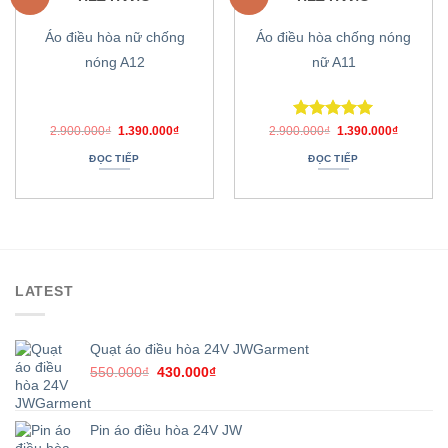
Thêm
Thêm
HẾT HÀNG
HẾT HÀNG
vào
vào
danh
danh
Áo điều hòa nữ chống
Áo điều hòa chống nóng
sách
sách
ưa
ưa
nóng A12
nữ A11
thích
thích
Giá
Giá
Được xếp
Giá
Giá
2.900.000
₫
1.390.000
₫
2.900.000
₫
1.390.000
₫
gốc
hiện
gốc
hiện
hạng
5.00
là:
tại
là:
tại
ĐỌC TIẾP
ĐỌC TIẾP
5 sao
2.900.000₫.
là:
2.900.000₫.
là:
1.390.000₫.
1.390.00
LATEST
Quạt áo điều hòa 24V JWGarment
Giá
Giá
550.000
₫
430.000
₫
gốc
hiện
là:
tại
550.000₫.
là:
Pin áo điều hòa 24V JW
430.000₫.