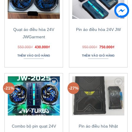
danh
danh
sách
sách
ưa
ưa
thích
thích
Quạt áo điều hòa 24V
Pin áo điều hòa 24V JW
JWGarment
Giá
Giá
Giá
Giá
550.000
₫
430.000
₫
950.000
₫
750.000
₫
gốc
hiện
gốc
hiện
là:
tại
là:
tại
THÊM VÀO GIỎ HÀNG
THÊM VÀO GIỎ HÀNG
550.000₫.
là:
950.000₫.
là:
430.000₫.
750.000₫.
-21%
-27%
Thêm
Thêm
vào
vào
danh
danh
sách
sách
ưa
ưa
thích
thích
Combo bộ pin quạt 24V
Pin áo điều hòa Nhật