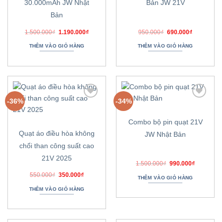
30.000mAh JW Nhật
Bản JW 21V
Bản
Giá
Giá
Giá
Giá
1.500.000
₫
1.190.000
₫
950.000
₫
690.000
₫
gốc
hiện
gốc
hiện
là:
tại
là:
tại
THÊM VÀO GIỎ HÀNG
THÊM VÀO GIỎ HÀNG
1.500.000₫.
là:
950.000₫.
là:
1.190.000₫.
690.000₫.
-36%
-34%
Thêm
Thêm
vào
vào
danh
danh
Combo bộ pin quạt 21V
sách
sách
ưa
ưa
Quạt áo điều hòa không
JW Nhật Bản
thích
thích
chổi than công suất cao
21V 2025
Giá
Giá
1.500.000
₫
990.000
₫
gốc
hiện
Giá
Giá
550.000
₫
350.000
₫
là:
tại
THÊM VÀO GIỎ HÀNG
gốc
hiện
1.500.000₫.
là:
là:
tại
990.000₫.
THÊM VÀO GIỎ HÀNG
550.000₫.
là:
350.000₫.