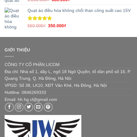
hạng
5.00
gốc
hiện
5 sao
Quạt áo điều hòa không chổi than công suất cao 15V
là:
tại
1.200.000₫.
là:
680.000₫.
Được xếp
Giá
Giá
550.000
₫
350.000
₫
hạng
5.00
gốc
hiện
5 sao
là:
tại
550.000₫.
là:
350.000₫.
GIỚI THIỆU
CÔNG TY CỔ PHẦN LICOM
Địa chỉ: Nhà số 1, dãy L, ngõ 18 Ngô Quyền, tổ dân phố số 16, P.
Quang Trung, Q. Hà Đông, Hà Nội
VPGD: Số 38, LK10, KĐT Văn Khê, Hà Đông, Hà Nội
Hottline: 0846269333
Email: hh.hg.cl@gmail.com