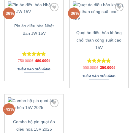
-36%
-36%
Thêm
Thêm
vào
vào
danh
danh
Pin áo điều hòa Nhật
sách
sách
ưa
ưa
Quạt áo điều hòa không
Bản JW 15V
thích
thích
chổi than công suất cao
15V
Được xếp
Giá
Giá
750.000
₫
480.000
₫
gốc
hiện
hạng
5.00
Được xếp
Giá
Giá
là:
tại
550.000
₫
350.000
₫
THÊM VÀO GIỎ HÀNG
5 sao
gốc
hiện
750.000₫.
là:
hạng
5.00
là:
tại
480.000₫.
THÊM VÀO GIỎ HÀNG
5 sao
550.000₫.
là:
350.000₫.
-43%
Thêm
vào
danh
Combo bộ pin quạt áo
sách
ưa
điều hòa 15V 2025
thích