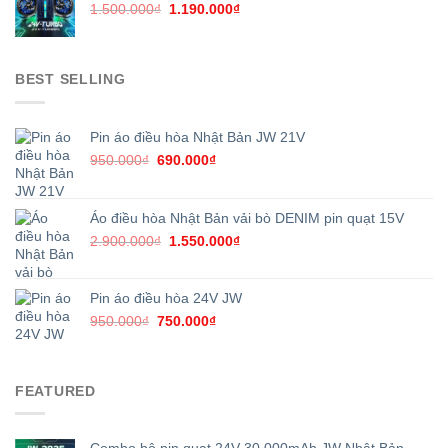
750.000₫.
Giá
Giá
1.500.000
₫
1.190.000
₫
gốc
hiện
là:
tại
1.500.000₫.
là:
BEST SELLING
1.190.000₫.
Pin áo điều hòa Nhật Bản JW 21V
Giá
Giá
950.000
₫
690.000
₫
gốc
hiện
là:
tại
950.000₫.
là:
Áo điều hòa Nhật Bản vải bò DENIM pin quạt 15V
690.000₫.
Giá
Giá
2.900.000
₫
1.550.000
₫
gốc
hiện
là:
tại
2.900.000₫.
là:
Pin áo điều hòa 24V JW
1.550.000₫.
Giá
Giá
950.000
₫
750.000
₫
gốc
hiện
là:
tại
950.000₫.
là:
FEATURED
750.000₫.