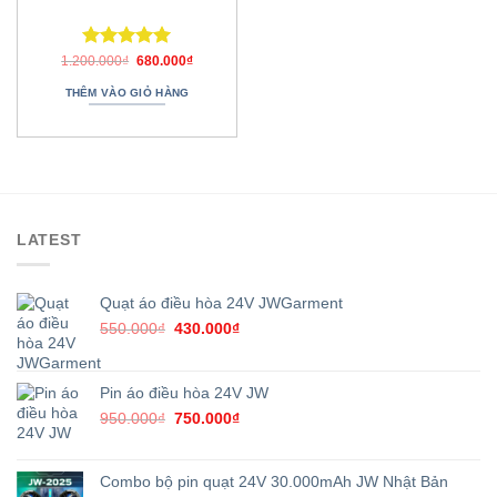
Được xếp
Giá
Giá
1.200.000
₫
680.000
₫
gốc
hiện
hạng
5.00
là:
tại
THÊM VÀO GIỎ HÀNG
5 sao
1.200.000₫.
là:
680.000₫.
LATEST
Quạt áo điều hòa 24V JWGarment
Giá
Giá
550.000
₫
430.000
₫
gốc
hiện
là:
tại
550.000₫.
là:
Pin áo điều hòa 24V JW
430.000₫.
Giá
Giá
950.000
₫
750.000
₫
gốc
hiện
là:
tại
950.000₫.
là:
Combo bộ pin quạt 24V 30.000mAh JW Nhật Bản