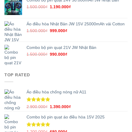
Combo bộ pin quạt 24V 30.000mAh JW Nhật Bản
Giá
Giá
1.500.000
₫
1.190.000
₫
gốc
hiện
là:
tại
1.500.000₫.
là:
Áo điều hòa Nhật Bản JW 15V 25000mAh vải Cotton
1.190.000₫.
Giá
Giá
1.500.000
₫
999.000
₫
gốc
hiện
là:
tại
1.500.000₫.
là:
Combo bộ pin quạt 21V JW Nhật Bản
999.000₫.
Giá
Giá
1.500.000
₫
990.000
₫
gốc
hiện
là:
tại
1.500.000₫.
là:
TOP RATED
990.000₫.
Áo điều hòa chống nóng nữ A11
Được xếp
Giá
Giá
2.900.000
₫
1.390.000
₫
hạng
5.00
gốc
hiện
5 sao
Combo bộ pin quạt áo điều hòa 15V 2025
là:
tại
2.900.000₫.
là:
1.390.000₫.
Được xếp
Giá
Giá
1.200.000
₫
680.000
₫