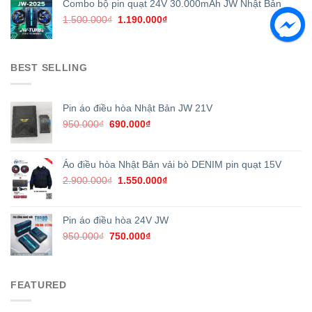
950.000₫.
750.000₫.
Combo bộ pin quạt 24V 30.000mAh JW Nhật Bản
Original
Current
1.500.000
₫
1.190.000
₫
price
price
was:
is:
1.500.000₫.
1.190.000₫.
BEST SELLING
Pin áo điều hòa Nhật Bản JW 21V
Original
Current
950.000
₫
690.000
₫
price
price
was:
is:
950.000₫.
690.000₫.
Áo điều hòa Nhật Bản vải bò DENIM pin quạt 15V
Original
Current
2.900.000
₫
1.550.000
₫
price
price
was:
is:
2.900.000₫.
1.550.000₫.
Pin áo điều hòa 24V JW
Original
Current
950.000
₫
750.000
₫
price
price
was:
is:
950.000₫.
750.000₫.
FEATURED