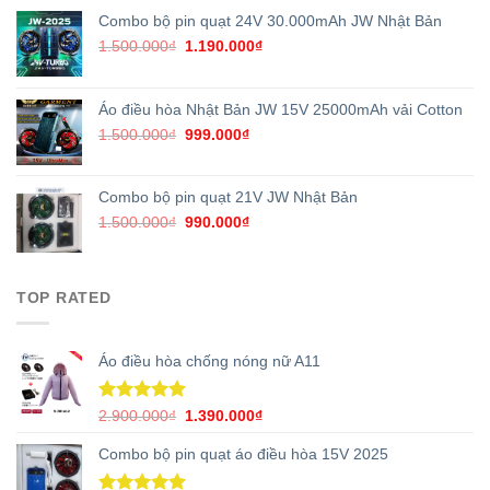
Combo bộ pin quạt 24V 30.000mAh JW Nhật Bản
Original
Current
1.500.000
₫
1.190.000
₫
price
price
was:
is:
1.500.000₫.
1.190.000₫.
Áo điều hòa Nhật Bản JW 15V 25000mAh vải Cotton
Original
Current
1.500.000
₫
999.000
₫
price
price
was:
is:
1.500.000₫.
999.000₫.
Combo bộ pin quạt 21V JW Nhật Bản
Original
Current
1.500.000
₫
990.000
₫
price
price
was:
is:
1.500.000₫.
990.000₫.
TOP RATED
Áo điều hòa chống nóng nữ A11
Rated
5.00
Original
Current
2.900.000
₫
1.390.000
₫
out of 5
price
price
Combo bộ pin quạt áo điều hòa 15V 2025
was:
is:
2.900.000₫.
1.390.000₫.