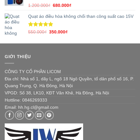
Rated
5.00
Original
Current
1.200.000
₫
680.000
₫
out of 5
price
price
Quạt áo điều hòa không chổi than công suất cao 15V
was:
is:
1.200.000₫.
680.000₫.
Rated
5.00
Original
Current
550.000
₫
350.000
₫
out of 5
price
price
was:
is:
550.000₫.
350.000₫.
GIỚI THIỆU
CÔNG TY CỔ PHẦN LICOM
Địa chỉ: Nhà số 1, dãy L, ngõ 18 Ngô Quyền, tổ dân phố số 16, P.
Quang Trung, Q. Hà Đông, Hà Nội
VPGD: Số 38, LK10, KĐT Văn Khê, Hà Đông, Hà Nội
Hottline: 0846269333
Email: hh.hg.cl@gmail.com