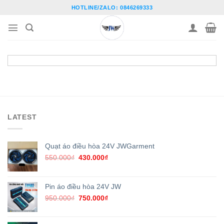
Skip
HOTLINE/ZALO: 0846269333
to
content
LATEST
Quạt áo điều hòa 24V JWGarment
Original
Current
550.000
₫
430.000
₫
price
price
was:
is:
550.000₫.
430.000₫.
Pin áo điều hòa 24V JW
Original
Current
950.000
₫
750.000
₫
price
price
was:
is: