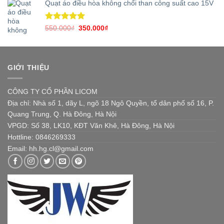
5 sao
Quạt áo điều hòa không chổi than công suất cao 15V
là:
tại
1.200.000₫.
là:
680.000₫.
Được xếp
Giá
Giá
550.000
₫
350.000
₫
hạng
5.00
gốc
hiện
5 sao
là:
tại
550.000₫.
là:
350.000₫.
GIỚI THIỆU
CÔNG TY CỔ PHẦN LICOM
Địa chỉ: Nhà số 1, dãy L, ngõ 18 Ngô Quyền, tổ dân phố số 16, P.
Quang Trung, Q. Hà Đông, Hà Nội
VPGD: Số 38, LK10, KĐT Văn Khê, Hà Đông, Hà Nội
Hottline: 0846269333
Email: hh.hg.cl@gmail.com