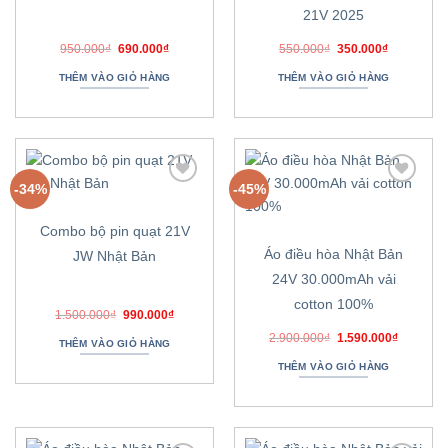
21V 2025
Giá
Giá
Giá
Giá
950.000
₫
690.000
₫
550.000
₫
350.000
₫
gốc
hiện
gốc
hiện
là:
tại
là:
tại
THÊM VÀO GIỎ HÀNG
THÊM VÀO GIỎ HÀNG
950.000₫.
là:
550.000₫.
là:
690.000₫.
350.000₫.
-34%
-45%
Thêm
Thêm
vào
vào
danh
danh
Combo bộ pin quạt 21V
sách
sách
ưa
ưa
Áo điều hòa Nhật Bản
JW Nhật Bản
thích
thích
24V 30.000mAh vải
cotton 100%
Giá
Giá
1.500.000
₫
990.000
₫
gốc
hiện
Giá
Giá
là:
tại
2.900.000
₫
1.590.000
₫
THÊM VÀO GIỎ HÀNG
gốc
hiện
1.500.000₫.
là:
là:
tại
990.000₫.
THÊM VÀO GIỎ HÀNG
2.900.000₫.
là:
1.590.00