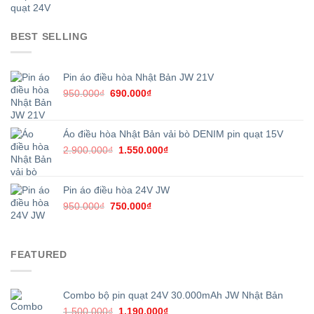
gốc
hiện
là:
tại
1.500.000₫.
là:
BEST SELLING
1.190.000₫.
Pin áo điều hòa Nhật Bản JW 21V
Giá
Giá
950.000
₫
690.000
₫
gốc
hiện
là:
tại
950.000₫.
là:
Áo điều hòa Nhật Bản vải bò DENIM pin quạt 15V
690.000₫.
Giá
Giá
2.900.000
₫
1.550.000
₫
gốc
hiện
là:
tại
2.900.000₫.
là:
Pin áo điều hòa 24V JW
1.550.000₫.
Giá
Giá
950.000
₫
750.000
₫
gốc
hiện
là:
tại
950.000₫.
là:
FEATURED
750.000₫.
Combo bộ pin quạt 24V 30.000mAh JW Nhật Bản
Giá
Giá
1.500.000
₫
1.190.000
₫