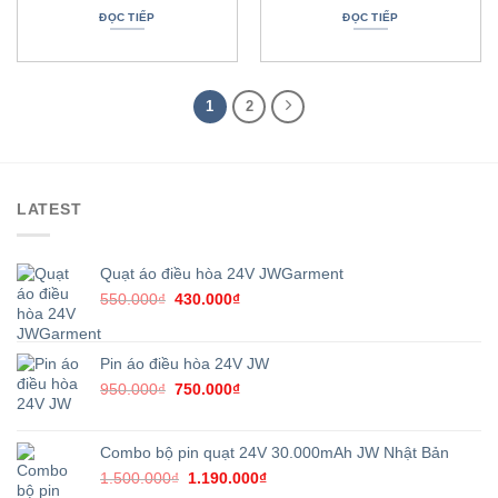
là:
tại
là:
tại
ĐỌC TIẾP
ĐỌC TIẾP
2.900.000₫.
là:
2.900.000₫.
là:
1.390.000₫.
1.390.00
1
2
LATEST
Quạt áo điều hòa 24V JWGarment
Giá
Giá
550.000
₫
430.000
₫
gốc
hiện
là:
tại
550.000₫.
là:
Pin áo điều hòa 24V JW
430.000₫.
Giá
Giá
950.000
₫
750.000
₫
gốc
hiện
là:
tại
950.000₫.
là:
Combo bộ pin quạt 24V 30.000mAh JW Nhật Bản
750.000₫.
Giá
Giá
1.500.000
₫
1.190.000
₫