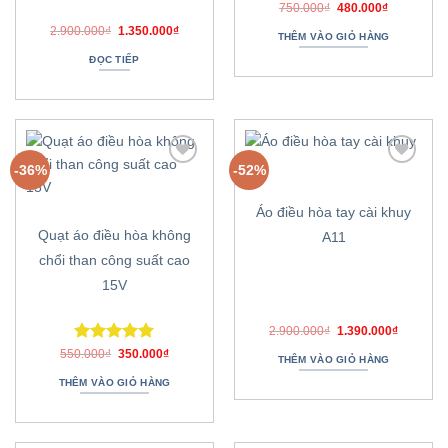
Được xếp
Giá
Giá
750.000
₫
480.000
₫
gốc
hiện
hạng
5.00
Giá
Giá
2.900.000
₫
1.350.000
₫
là:
tại
THÊM VÀO GIỎ HÀNG
5 sao
gốc
hiện
750.000₫.
là:
là:
tại
480.000₫.
ĐỌC TIẾP
2.900.000₫.
là:
1.350.000₫.
-36%
-52%
Thêm
Thêm
vào
vào
danh
danh
Áo điều hòa tay cài khuy
sách
sách
ưa
ưa
Quạt áo điều hòa không
A11
thích
thích
chổi than công suất cao
15V
Giá
Giá
2.900.000
₫
1.390.000
₫
gốc
hiện
Được xếp
Giá
Giá
550.000
₫
350.000
₫
là:
tại
THÊM VÀO GIỎ HÀNG
gốc
hiện
2.900.000₫.
là:
hạng
5.00
là:
tại
1.390.00
THÊM VÀO GIỎ HÀNG
5 sao
550.000₫.
là:
350.000₫.