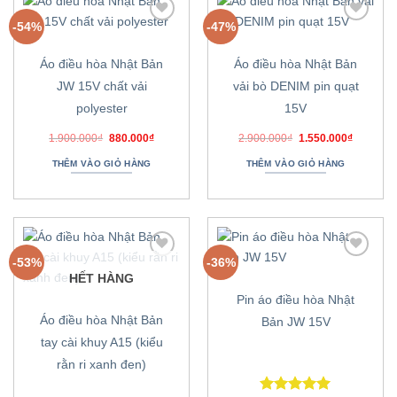
-54%
-47%
Thêm
Thêm
vào
vào
danh
danh
Áo điều hòa Nhật Bản
Áo điều hòa Nhật Bản
sách
sách
ưa
ưa
JW 15V chất vải
vải bò DENIM pin quạt
thích
thích
polyester
15V
Giá
Giá
Giá
Giá
1.900.000
₫
880.000
₫
2.900.000
₫
1.550.000
₫
gốc
hiện
gốc
hiện
là:
tại
là:
tại
THÊM VÀO GIỎ HÀNG
THÊM VÀO GIỎ HÀNG
1.900.000₫.
là:
2.900.000₫.
là:
880.000₫.
1.550.00
-53%
-36%
Thêm
Thêm
HẾT HÀNG
vào
vào
danh
danh
Pin áo điều hòa Nhật
sách
sách
ưa
ưa
Áo điều hòa Nhật Bản
Bản JW 15V
thích
thích
tay cài khuy A15 (kiểu
rằn ri xanh đen)