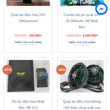
thích
thích
Quạt áo điều hòa 24V
Combo bộ pin quạt 24V
JWGarment
30.000mAh JW Nhật
Bản
Giá
Giá
Giá
Giá
550.000
₫
430.000
₫
1.500.000
₫
1.190.000
₫
gốc
hiện
gốc
hiện
là:
tại
là:
tại
THÊM VÀO GIỎ HÀNG
THÊM VÀO GIỎ HÀNG
550.000₫.
là:
1.500.000₫.
là:
430.000₫.
1.190.00
-27%
-36%
Thêm
Thêm
vào
vào
danh
danh
sách
sách
ưa
ưa
thích
thích
Pin áo điều hòa Nhật
Quạt áo điều hòa không
Bản JW 21V
chổi than công suất cao