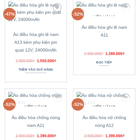
-47%
-52%
Thêm
Thêm
HẾT HÀNG
vào
vào
danh
danh
Áo điều hòa ghi lê nam
sách
sách
ưa
ưa
Áo điều hòa ghi lê nam
A11
thích
thích
A13 kèm phụ kiện pin
quạt 12V, 24000mAh
Giá
Giá
2.900.000
₫
1.390.000
₫
gốc
hiện
Giá
Giá
2.900.000
₫
1.550.000
₫
là:
tại
ĐỌC TIẾP
gốc
hiện
2.900.000₫.
là:
là:
tại
1.390.00
THÊM VÀO GIỎ HÀNG
2.900.000₫.
là:
1.550.000₫.
-52%
-52%
Thêm
Thêm
HẾT HÀNG
HẾT HÀNG
vào
vào
danh
danh
Áo điều hòa chống nóng
Áo điều hòa nữ chống
sách
sách
ưa
ưa
nam A11
nóng A12
thích
thích
Giá
Giá
Giá
Giá
2.900.000
₫
1.390.000
₫
2.900.000
₫
1.390.000
₫
gốc
hiện
gốc
hiện