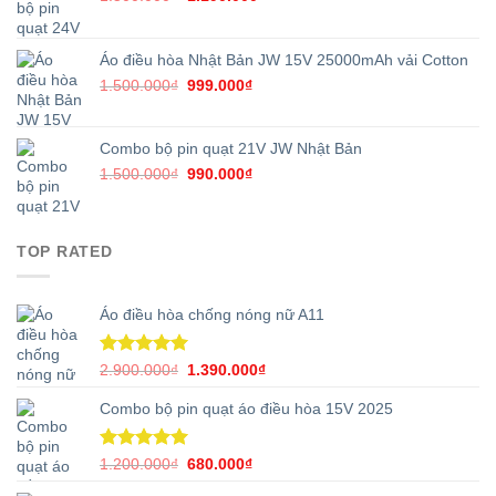
gốc
hiện
là:
tại
1.500.000₫.
là:
Áo điều hòa Nhật Bản JW 15V 25000mAh vải Cotton
1.190.000₫.
Giá
Giá
1.500.000
₫
999.000
₫
gốc
hiện
là:
tại
1.500.000₫.
là:
Combo bộ pin quạt 21V JW Nhật Bản
999.000₫.
Giá
Giá
1.500.000
₫
990.000
₫
gốc
hiện
là:
tại
1.500.000₫.
là:
TOP RATED
990.000₫.
Áo điều hòa chống nóng nữ A11
Được xếp
Giá
Giá
2.900.000
₫
1.390.000
₫
hạng
5.00
gốc
hiện
5 sao
Combo bộ pin quạt áo điều hòa 15V 2025
là:
tại
2.900.000₫.
là:
1.390.000₫.
Được xếp
Giá
Giá
1.200.000
₫
680.000
₫
hạng
5.00
gốc
hiện