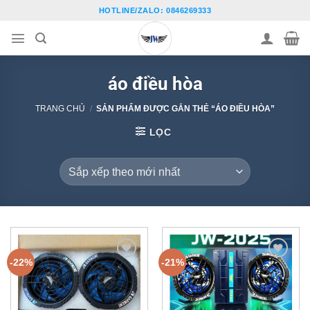
Bỏ
HOTLINE/ZALO: 0846269333
qua
nội
dung
áo điều hòa
TRANG CHỦ
/
SẢN PHẨM ĐƯỢC GẮN THẺ “ÁO ĐIỀU HÒA”
LỌC
-22%
-21%
Thêm
Thêm
vào
vào
danh
danh
sách
sách
ưa
ưa